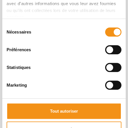
avec d'autres informations que vous leur avez fournies
ou qu'ils ont collectées lors de votre utilisation de leurs
services.
Sélection
le mélèze
le douglas
Nécessaires
du
l'épicéa
consentement
Préférences
Statistiques
Marketing
Tout autoriser