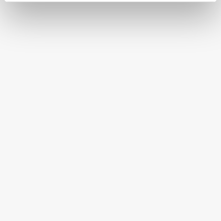
+32 (0)83 68 89 40

info@ilcbois.be
