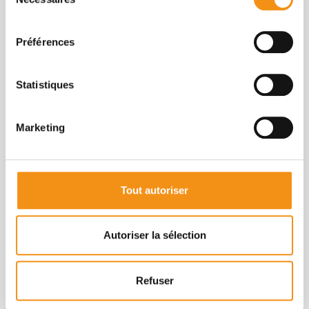
du
consentement
Préférences
Statistiques
Marketing
Tout autoriser
Autoriser la sélection
Rue des Clos Champs, 3

5580 Montgauthier
Refuser
Rochefort