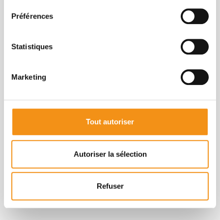
développement économique de la région.
Création d'emplois locaux
: En
Préférences
employant des travailleurs locaux, ILC
Bois contribue activement à la création
d'emplois dans la communauté locale,
Statistiques
renforçant ainsi le tissu économique
régional.
Marketing
Tout autoriser
Autoriser la sélection
Refuser