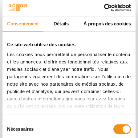
Consentement
Détails
À propos des cookies
L'ENGAGEMENT
Ce site web utilise des cookies.
RESPONSABLE
Les cookies nous permettent de personnaliser le contenu
et les annonces, d'offrir des fonctionnalités relatives aux
ILC Bois s'engage à
soutenir
médias sociaux et d'analyser notre trafic. Nous
l'économie locale
en s'approvisionnant
partageons également des informations sur l'utilisation de
auprès de fournisseurs locaux et en
notre site avec nos partenaires de médias sociaux, de
employant des travailleurs locaux. Cette
publicité et d'analyse, qui peuvent combiner celles-ci
approche responsable se traduit par
avec d'autres informations que vous leur avez fournies
plusieurs actions concrètes :
ou qu'ils ont collectées lors de votre utilisation de leurs
Collaboration avec des acteurs
services.
locaux
: ILC Bois collabore étroitement
Sélection
avec des entreprises de transport et des
Nécessaires
du
artisans locaux, favorisant ainsi le
consentement